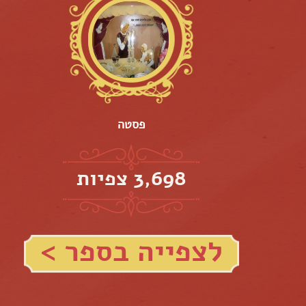
פסטה
3,698 צפיות
לצפייה בספר >