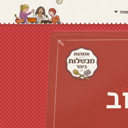
שמה
ב