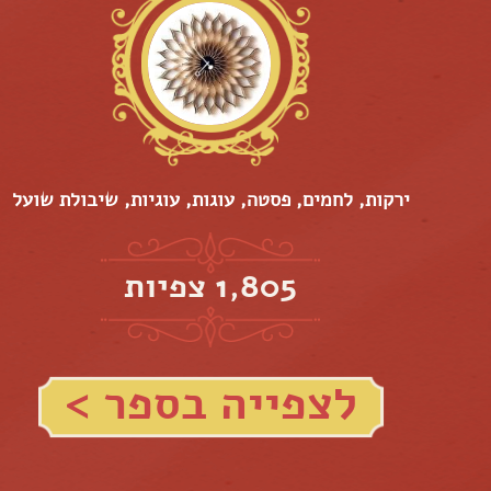
ירקות, לחמים, פסטה, עוגות, עוגיות, שיבולת שועל
1,805 צפיות
לצפייה בספר >