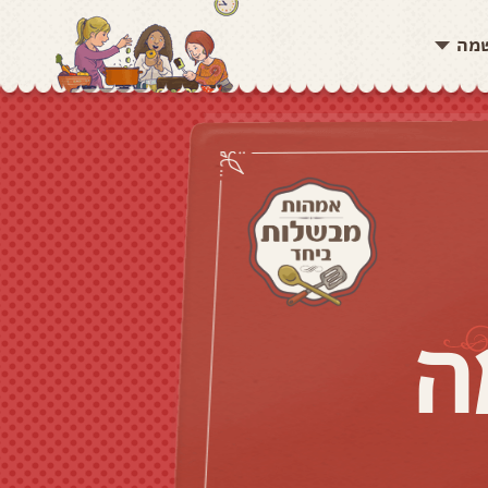
שמה
ה