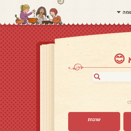
שמה
 😊
שונות