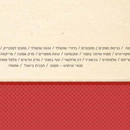
קה
/
כניסת ספקים
/
מתכונים
/
כדורי שוקולד
/
עוגת שוקולד
/
מתכון לפנקייק
/
סקוויטים
/
תפוח אדמה בתנור
/
שקשוקה
/
עוגת מספרים
/
מרק אפונה
/
פריקסה
צ׳יפס
/
אלפחורס
/
בראוניז
/
דג מרוקאי
/
עוף בתנור
/
מרק עדשים
/
פלפל ממול
תנאי שימוש - תקנון
/
תכנית בישול
/
אסאדו