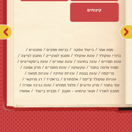
קינוחים
מפת אתר
/
ביטול עסקה
/
כניסת ספקים
/
מתכונים
/
כדורי שוקולד
/
עוגת שוקולד
/
מתכון לפנקייק
/
מתכון לפיצה
/
עוגת תפוזים
/
עוגה בחושה
/
עוגת שמרים
/
עוגת ביסקוויטים
/
תפוח אדמה בתנור
/
שקשוקה
/
עוגת מספרים
/
מרק אפונה
/
פריקסה
/
עוגת בננות
/
עוגיות טחינה
/
עוגיות חמאה
/
עוגיות שוקולד צ׳יפס
/
אלפחורס
/
בראוניז
/
דג מרוקאי
/
עוף בתנור
/
מרק עדשים
/
פלפל ממולא
/
עוגת גבינה אפויה
/
מתכון לאורז
/
תנאי שימוש - תקנון
/
תכנית בישול
/
אסאדו