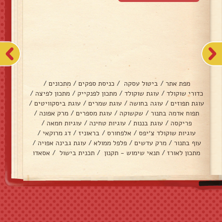
מפת אתר
/
ביטול עסקה
/
כניסת ספקים
/
מתכונים
/
כדורי שוקולד
/
עוגת שוקולד
/
מתכון לפנקייק
/
מתכון לפיצה
/
עוגת תפוזים
/
עוגה בחושה
/
עוגת שמרים
/
עוגת ביסקוויטים
/
תפוח אדמה בתנור
/
שקשוקה
/
עוגת מספרים
/
מרק אפונה
/
פריקסה
/
עוגת בננות
/
עוגיות טחינה
/
עוגיות חמאה
/
עוגיות שוקולד צ׳יפס
/
אלפחורס
/
בראוניז
/
דג מרוקאי
/
עוף בתנור
/
מרק עדשים
/
פלפל ממולא
/
עוגת גבינה אפויה
/
מתכון לאורז
/
תנאי שימוש - תקנון
/
תכנית בישול
/
אסאדו