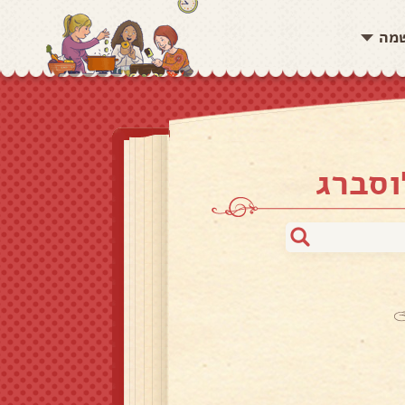
שמה
וסברג