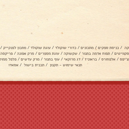
קה
/
כניסת ספקים
/
מתכונים
/
כדורי שוקולד
/
עוגת שוקולד
/
מתכון לפנקייק
/
סקוויטים
/
תפוח אדמה בתנור
/
שקשוקה
/
עוגת מספרים
/
מרק אפונה
/
פריקסה
צ׳יפס
/
אלפחורס
/
בראוניז
/
דג מרוקאי
/
עוף בתנור
/
מרק עדשים
/
פלפל ממול
תנאי שימוש - תקנון
/
תכנית בישול
/
אסאדו