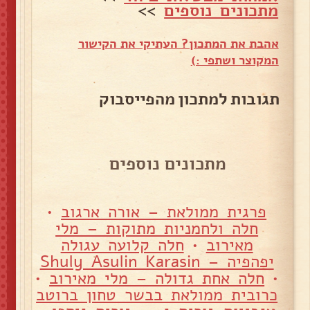
מתכונים נוספים
>>
אהבת את המתכון? העתיקי את הקישור
המקוצר ושתפי :)
תגובות למתכון מהפייסבוק
מתכונים נוספים
פרגית ממולאת – אורה ארגוב
•
חלה ולחמניות מתוקות – מלי
מאירוב
•
חלה קלועה עגולה
יפהפיה – Shuly Asulin Karasin
•
חלה אחת גדולה – מלי מאירוב
•
כרובית ממולאת בבשר טחון ברוטב