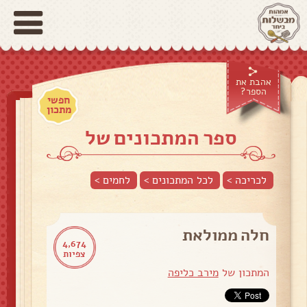
אהבת את
הספר?
חפשי
מתכון
ספר המתכונים של
לכריכה >
לכל המתכונים >
לחמים
>
חלה ממולאת
4,674
צפיות
המתכון של
מירב כליפה