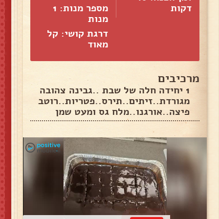
דקות
מספר מנות:
1
מנות
דרגת קושי: קל
מאוד
מרכיבים
1 יחידה חלה של שבת ..גבינה צהובה
מגורדת..זיתים..תירס..פטריות..רוטב
פיצה..אורגנו..מלח גס ומעט שמן