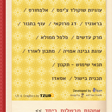
עוגיות שוקולד צ׳יפס
אלפחורס
/
/
בראוניז
דג מרוקאי
עוף בתנור
/
/
/
מרק עדשים
פלפל ממולא
/
/
עוגת גבינה אפויה
מתכון לאורז
/
/
תנאי שימוש - תקנון
/
תכנית בישול
אסאדו
/
אמהות מבשלות ביחד
>>