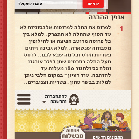
עוגת שוקולד
קרא עוד
אופן ההכנה
1
לפרוס את החלה לפרוסות אלכסוניות לא
עד הסוף שהחלה לא תתפרק..למלא בין
כל פרוסה מרוטב הפיצה או לחילופין
מטבוחה שנשארה..למלא גבינה זיתים
פטריות תירס וכל מה שבא לכם.. לרסס
מעל החלה בתרסיס שמן לפזר אורגנו
ומלח גס ולתנור 180 מעלות עד
להזהבה. עוד רעיון= במקום חלבי ניתן
למלות בבשר טחון..פטריות וצנוברים..
להתחברות
והרשמה
מתכונים חדשים