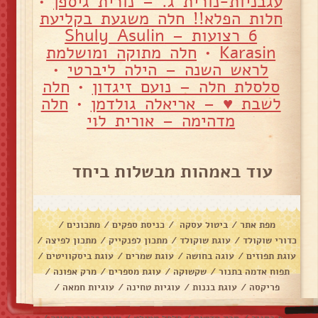
עגבניות-נורית ג. – נורית גיספן
•
חלות הפלא!! חלה משגעת בקליעת
6 רצועות – Shuly Asulin
Karasin
•
חלה מתוקה ומושלמת
לראש השנה – הילה ליברטי
•
סלסלת חלה – נועם זיגדון
•
חלה
לשבת ♥️ – אריאלה גולדמן
•
חלה
מדהימה – אורית לוי
עוד באמהות מבשלות ביחד
מפת אתר
/
ביטול עסקה
/
כניסת ספקים
/
מתכונים
/
כדורי שוקולד
/
עוגת שוקולד
/
מתכון לפנקייק
/
מתכון לפיצה
/
עוגת תפוזים
/
עוגה בחושה
/
עוגת שמרים
/
עוגת ביסקוויטים
/
תפוח אדמה בתנור
/
שקשוקה
/
עוגת מספרים
/
מרק אפונה
/
פריקסה
/
עוגת בננות
/
עוגיות טחינה
/
עוגיות חמאה
/
עוגיות שוקולד צ׳יפס
/
אלפחורס
/
בראוניז
/
דג מרוקאי
/