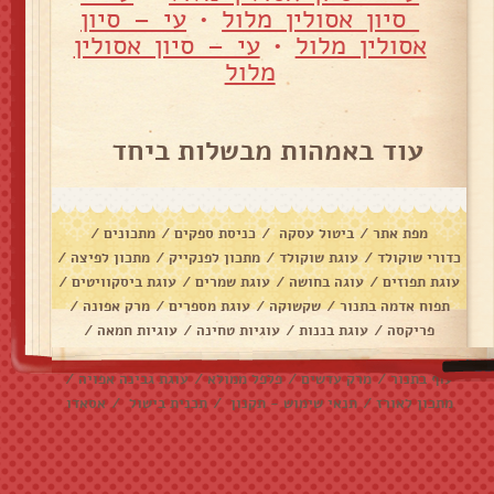
סיון אסולין מלול
•
עי – סיון
אסולין מלול
•
עי – סיון אסולין
מלול
עוד באמהות מבשלות ביחד
מפת אתר
/
ביטול עסקה
/
כניסת ספקים
/
מתכונים
/
כדורי שוקולד
/
עוגת שוקולד
/
מתכון לפנקייק
/
מתכון לפיצה
/
עוגת תפוזים
/
עוגה בחושה
/
עוגת שמרים
/
עוגת ביסקוויטים
/
תפוח אדמה בתנור
/
שקשוקה
/
עוגת מספרים
/
מרק אפונה
/
פריקסה
/
עוגת בננות
/
עוגיות טחינה
/
עוגיות חמאה
/
עוגיות שוקולד צ׳יפס
/
אלפחורס
/
בראוניז
/
דג מרוקאי
/
עוף בתנור
/
מרק עדשים
/
פלפל ממולא
/
עוגת גבינה אפויה
/
מתכון לאורז
/
תנאי שימוש - תקנון
/
תכנית בישול
/
אסאדו