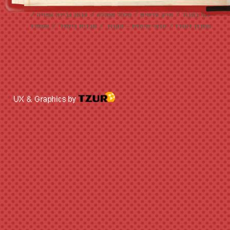
עוגיות שוקולד צ׳יפס
/
אלפחורס
/
בראוניז
/
דג מרוקאי
/
עוף בתנור
/
מרק עדשים
/
פלפל ממולא
/
עוגת גבינה אפויה
/
מתכון לאורז
/
תנאי שימוש - תקנון
/
תכנית בישול
/
אסאדו