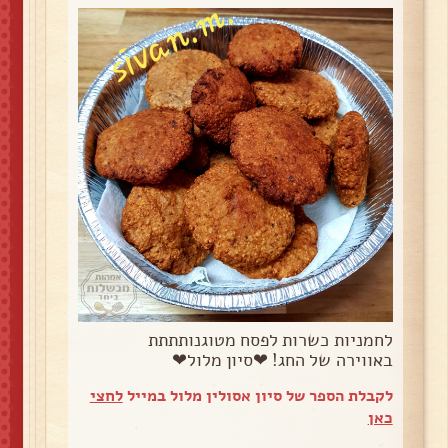
לחמניות כשרות לפסח מטוגנותתתת
באווירה של החג! ❤סיון מלול❤
לקבלת הספר של סיון אסולין מלול במייל
לחצי
כאן