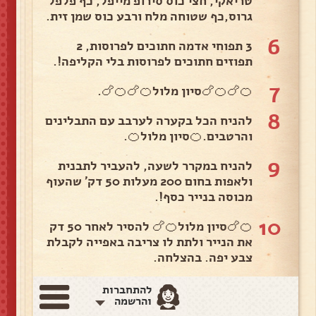
טריאקי, חצי כוס סירופ מייפל, כף פלפל
גרוס,כף שטוחה מלח ורבע כוס שמן זית.
6
3 תפוחי אדמה חתוכים לפרוסות, 2
תפוזים חתוכים לפרוסות בלי הקליפה!.
7
🍊🍗🍊🍗סיון מלול🍊🍗🍊🍗.
8
להניח הכל בקערה לערבב עם התבלינים
והרטבים.🍊סיון מלול🍊.
9
להניח במקרר לשעה, להעביר לתבנית
ולאפות בחום 200 מעלות 50 דק' שהעוף
מכוסה בנייר כסף!.
10
🍊🍗סיון מלול🍊🍗 להסיר לאחר 50 דק
את הנייר ולתת לו צריבה באפייה לקבלת
צבע יפה. בהצלחה.
להתחברות
והרשמה