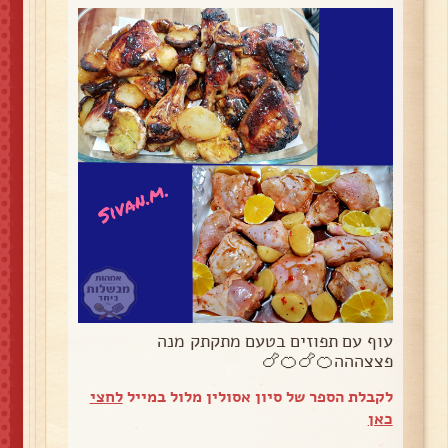
עוף עם תפוזים בטעם מתקתק מנה
פצצההה🍊🍗🍊🍗
לקבלת הספר של סיון אסולין מלול במייל
לחצי
כאן