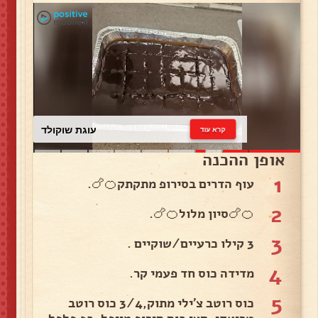
עוגת שוקולד
קרא עוד
אופן ההכנה
1
עוף הדרים בסירופ מתקתק🍊🍗.
2
🍊🍗סיון מלול🍊🍗.
3
3 קילו כרעיים/שוקיים .
4
מדידה כוס חד פעמי קר.
5
כוס רוטב צ'ילי מתוק,3/4 כוס רוטב