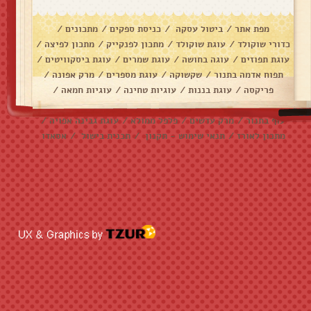
מפת אתר
/
ביטול עסקה
/
כניסת ספקים
/
מתכונים
/
כדורי שוקולד
/
עוגת שוקולד
/
מתכון לפנקייק
/
מתכון לפיצה
/
עוגת תפוזים
/
עוגה בחושה
/
עוגת שמרים
/
עוגת ביסקוויטים
/
תפוח אדמה בתנור
/
שקשוקה
/
עוגת מספרים
/
מרק אפונה
/
פריקסה
/
עוגת בננות
/
עוגיות טחינה
/
עוגיות חמאה
/
עוגיות שוקולד צ׳יפס
/
אלפחורס
/
בראוניז
/
דג מרוקאי
/
עוף בתנור
/
מרק עדשים
/
פלפל ממולא
/
עוגת גבינה אפויה
/
מתכון לאורז
/
תנאי שימוש - תקנון
/
תכנית בישול
/
אסאדו