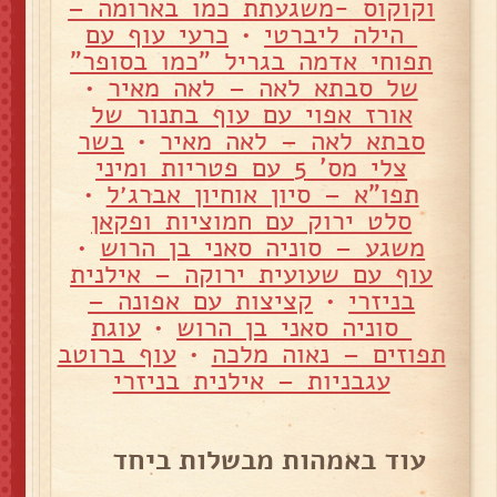
וקוקוס -משגעתת כמו בארומה –
הילה ליברטי
•
כרעי עוף עם
תפוחי אדמה בגריל "כמו בסופר"
של סבתא לאה – לאה מאיר
•
אורז אפוי עם עוף בתנור של
סבתא לאה – לאה מאיר
•
בשר
צלי מס' 5 עם פטריות ומיני
תפו"א – סיון אוחיון אברג׳ל
•
סלט ירוק עם חמוציות ופקאן
משגע – סוניה סאני בן הרוש
•
עוף עם שעועית ירוקה – אילנית
בניזרי
•
קציצות עם אפונה –
סוניה סאני בן הרוש
•
עוגת
תפוזים – נאוה מלכה
•
עוף ברוטב
עגבניות – אילנית בניזרי
עוד באמהות מבשלות ביחד