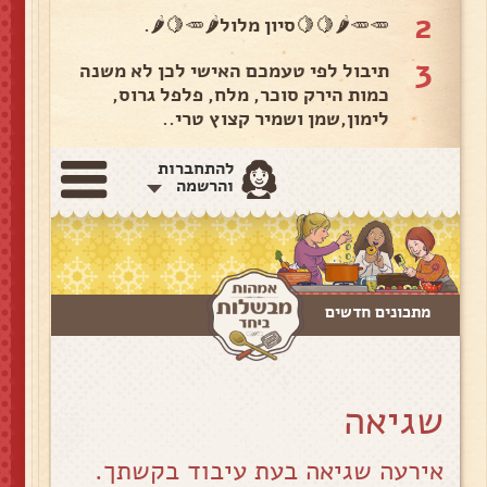
2
🥕🥕🌶🍋🍋סיון מלול🌶🥕🍋🌶.
3
תיבול לפי טעמכם האישי לכן לא משנה
כמות הירק סוכר, מלח, פלפל גרוס,
לימון,שמן ושמיר קצוץ טרי..
להתחברות
והרשמה
מתכונים חדשים
שגיאה
אירעה שגיאה בעת עיבוד בקשתך.