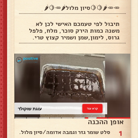
🥕🥕🌶🍋🍋סיון מלול🌶🥕🍋🌶
תיבול לפי טעמכם האישי לכן לא
משנה כמות הירק סוכר, מלח, פלפל
גרוס, לימון,שמן ושמיר קצוץ טרי.
עוגת שוקולד
קרא עוד
אופן ההכנה
1
סלט שומר גזר וגמבה אדומה/סיון מלול.