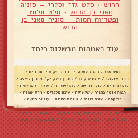
הרוש
•
סלט גזר וסלרי – סוניה
סאני בן הרוש
•
סלט חלומי
ופטריות חמות – סוניה סאני בן
הרוש
עוד באמהות מבשלות ביחד
מפת אתר
/
ביטול עסקה
/
כניסת ספקים
/
מתכונים
/
כדורי שוקולד
/
עוגת שוקולד
/
מתכון לפנקייק
/
מתכון לפיצה
/
עוגת תפוזים
/
עוגה בחושה
/
עוגת שמרים
/
עוגת ביסקוויטים
/
תפוח אדמה בתנור
/
שקשוקה
/
עוגת מספרים
/
מרק אפונה
/
פריקסה
/
עוגת בננות
/
עוגיות טחינה
/
עוגיות חמאה
/
עוגיות שוקולד צ׳יפס
/
אלפחורס
/
בראוניז
/
דג מרוקאי
/
עוף בתנור
/
מרק עדשים
/
פלפל ממולא
/
עוגת גבינה אפויה
/
מתכון לאורז
/
תנאי שימוש - תקנון
/
תכנית בישול
/
אסאדו