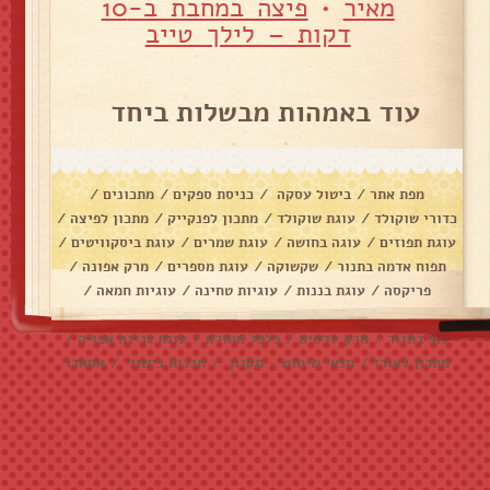
מאיר
•
פיצה במחבת ב-10
דקות – לילך טייב
עוד באמהות מבשלות ביחד
מפת אתר
/
ביטול עסקה
/
כניסת ספקים
/
מתכונים
/
כדורי שוקולד
/
עוגת שוקולד
/
מתכון לפנקייק
/
מתכון לפיצה
/
עוגת תפוזים
/
עוגה בחושה
/
עוגת שמרים
/
עוגת ביסקוויטים
/
תפוח אדמה בתנור
/
שקשוקה
/
עוגת מספרים
/
מרק אפונה
/
פריקסה
/
עוגת בננות
/
עוגיות טחינה
/
עוגיות חמאה
/
עוגיות שוקולד צ׳יפס
/
אלפחורס
/
בראוניז
/
דג מרוקאי
/
עוף בתנור
/
מרק עדשים
/
פלפל ממולא
/
עוגת גבינה אפויה
/
מתכון לאורז
/
תנאי שימוש - תקנון
/
תכנית בישול
/
אסאדו