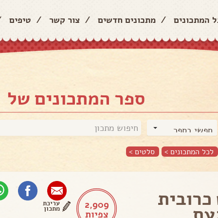
ל המתכונים
/
מתכונים חדשים
/
צור קשר
/
טיפים
/
ספר המתכונים של
חפשי בספר
לכל המתכונים >
סלטים
>
כרובית
2,909
עריכת
עת
מתכון
צפיות