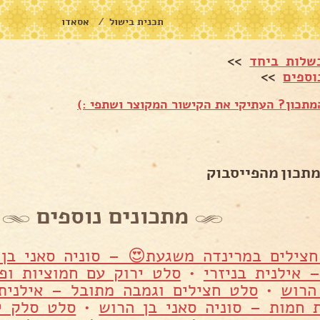
תכנית בישול
אסאדו
/
שלות ביחד
>>
וספים
>>
תכון? העתיקי את הקישור המקוצר ושתפי :)
מתכון מהפייסבוק
מתכונים נוספים
צילים במרינדה משגעת😍 – סוניה סאני בן
 אילנית בניזרי
•
סלט ירוק עם חמוציות ופ
הרוש
•
סלט חצילים וגמבה מתובל – אילנית 
ת חמות – סוניה סאני בן הרוש
•
סלט סלק י