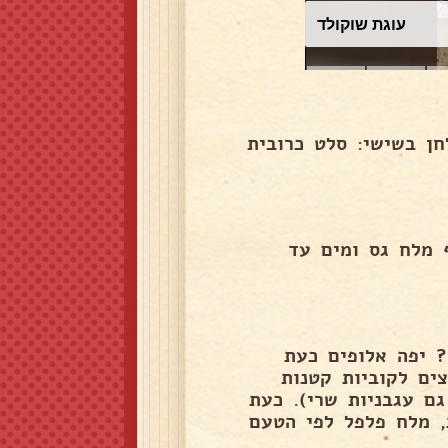
עוגת שוקולד
חן בשישי: סלט כרובית
 מלח גס ומים עד
 יפה אלופים כעת
/לבן, קצוצים לקוביות קטנות
גם עגבניות שרי). כעת
ק לתבל: זלפו מלמעלה שמן זית 4 כפות, מלח פלפל לפי הטעם