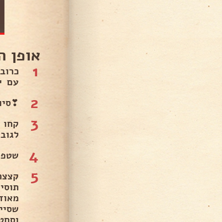
 ההכנה
1
ובית
🌼.
2
ול❣.
3
ם עד
עה!.
4
וצץ..
5
 כעת
. כעת
טרי..