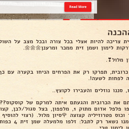
Read More
אופן
צלי בכל צורה ובכל מצב על השולחן בשישי: סלט כר
עם ירקות לימון ושמן זית ממכר ומרענן🌼
❣סיון מל
קו רק את הפרחים הניחו בקערה עם כף מלח גס ומי
לגובה לפחות לש
שטפו, סננו נוזלים והעבירו לק
ת והגעתם איתה למרקם של קוסקוס??? יפה אלופים
לפפון, בצל סגול/לבן, קצוצים לקוביות קטנות
קצוצה 🌹סיון מלול. (רצוי להוסיף גם עגבניות שרי)
 פלפל לפי הטעם
וסחטו לימון 