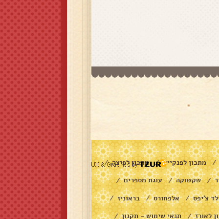
מתכון לפנקייק
מתכון לפיצה
/
/
/
ר
שקשוקה
עוגת מספרים
/
/
/
לד צ׳יפס
אלפחורס
בראוניז
/
/
/
ן לאורז
תנאי שימוש - תקנון
/
/