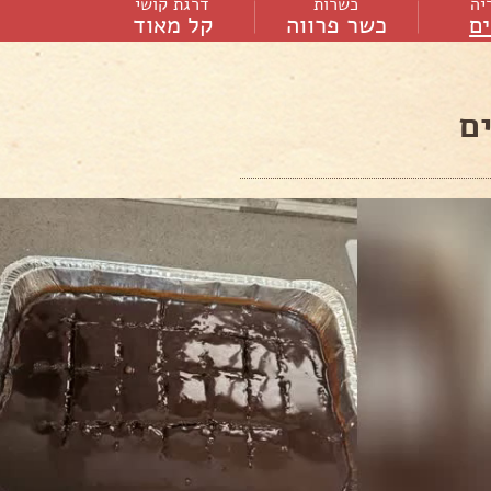
יה
כשרות
דרגת קושי
ם
כשר פרווה
קל מאוד
ם