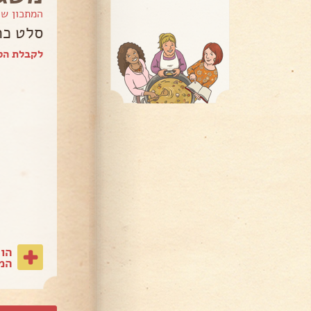
המתכון ש
סלט כר
לקבלת הספ
הו
המת