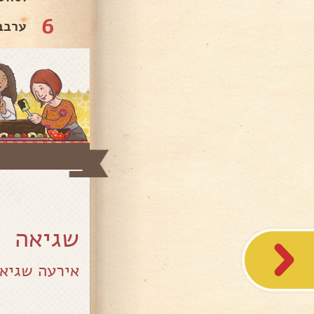
6
😘.
שגיאה
בוד בקשתך.