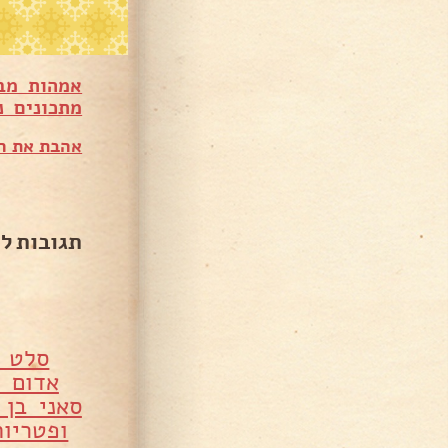
אמהות מב
מתכונים נ
אהבת את המ
תגובות ל
סלט ח
אדום –
סאני בן 
ופטריו