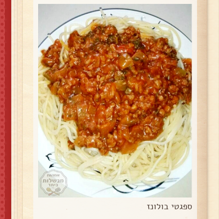
ספגטי בולונז