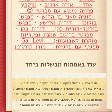
אחד – אורה ארגוב
•
מוקפץ
פרווה משגע עם ספגטי 😍 –
סוניה סאני בן הרוש
•
ספגטי
בולונז – דורית אלישע
•
ספגטי
בולונז-דורית כהן – דורית כהן
•
ספגטי ברוטב שמנת ופטריות
מוקרם לשבועות:) – Gal Levi
•
ספגטי עם פרגיות – מורן תורג׳מן
עוד באמהות מבשלות ביחד
מפת אתר
/
ביטול עסקה
/
כניסת ספקים
/
מתכונים
/
כדורי שוקולד
/
עוגת שוקולד
/
מתכון לפנקייק
/
מתכון לפיצה
/
עוגת תפוזים
/
עוגה בחושה
/
עוגת שמרים
/
עוגת ביסקוויטים
/
תפוח אדמה בתנור
/
שקשוקה
/
עוגת מספרים
/
מרק אפונה
/
פריקסה
/
עוגת בננות
/
עוגיות טחינה
/
עוגיות חמאה
/
עוגיות שוקולד צ׳יפס
/
אלפחורס
/
בראוניז
/
דג מרוקאי
/