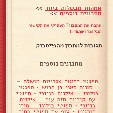
אמהות מבשלות ביחד
>>
מתכונים נוספים
>>
אהבת את המתכון? העתיקי את הקישור
המקוצר ושתפי :)
תגובות למתכון מהפייסבוק
מתכונים נוספים
ספגטי ברוטב עגבניות מושלם –
סוניה סאני בן הרוש
•
ספגטי
בולונז – אילנית בניזרי
•
ספגטי
עם קוביות חזה עוף – אילנית
בניזרי
•
ספגטי בולונז – מורן
תורג׳מן
•
עוף עם ספגטי בסיר