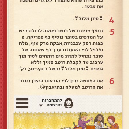
את צבעו..
4
❣סיון מלול❣.
5
נוסיף צנצנת של רוטב פסטה לבולונז יש
על המדפים בסופר נוסיף כף פפריקה, 2
כפות רסק עגבניות,אבקת מרק עוף, מלח
ופלפל לפי הטעם ובערך כף שטוחה של
סוכר נתחיל למזוג מים רותחים לסיר תוך
ערבוב עד לקבלת רוטב סמיך וללא
גושים ❣סיון מלול❣נבשל כ 30-40 דק'.
6
את הפסטה נכין לפי הוראות היצרן נסדר
את הרוטב למעלה ובתיאבון😘.
להתחברות
והרשמה