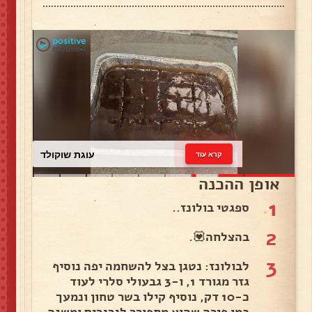
עוגת שוקולד
קרא עוד
אופן ההכנה
1
ספגטי בולונז..
2
בהצלחה💟.
3
לבולונז: נטגן בצל להשחמה יפה נוסיף
גזר מגורד 1, ו-3 גבעולי סלרי לעוד
כ-10 דק, נוסיף קילו בשר טחון ונמעך
כמו פירה שהוא מתפורר לגרגרים ומשנה