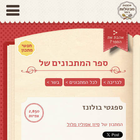
אהבת את
הספר?
חפשי
מתכון
ספר המתכונים של
לכריכה >
לכל המתכונים >
בשר
>
ספגטי בולונז
2,850
צפיות
המתכון של
סיון אסולין מלול