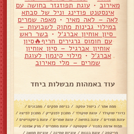
מאירוב
•
עוגת תפוזגזר בחושה עם
אינסטנט פודינג וניל של סבתא
לאה – לאה מאיר
•
מאפה שמרים
במילוי גבינות מתוק לשבועות –
סיון אוחיון אברג׳ל
•
בשר ראש
עם חומוס גרגירים חריף🔥סיון
אוחיון אברגיל – סיון אוחיון
אברג׳ל
•
מילוי קינמון לעוגת
שמרים – מלי מאירוב
עוד באמהות מבשלות ביחד
מפת אתר
/
ביטול עסקה
/
כניסת ספקים
/
מתכונים
/
כדורי שוקולד
/
עוגת שוקולד
/
מתכון לפנקייק
/
מתכון לפיצה
/
עוגת תפוזים
/
עוגה בחושה
/
עוגת שמרים
/
עוגת ביסקוויטים
/
תפוח אדמה בתנור
/
שקשוקה
/
עוגת מספרים
/
מרק אפונה
/
פריקסה
/
עוגת בננות
/
עוגיות טחינה
/
עוגיות חמאה
/