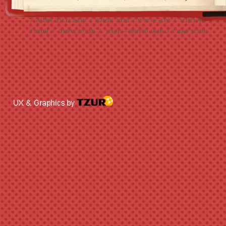
עוגיות שוקולד צ׳יפס
/
אלפחורס
/
בראוניז
/
דג מרוקאי
/
עוף בתנור
/
מרק עדשים
/
פלפל ממולא
/
עוגת גבינה אפויה
/
מתכון לאורז
/
תנאי שימוש - תקנון
/
תכנית בישול
/
אסאדו