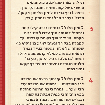
וניל, 2 כפות שמרים, 2 כוסות מים
פושרים של קפה שתייה חמה הקרטון ,
ביצה L וכף גרידת לימון מלימון 1 קטן/
תפוז! נערבב הכל יחד ונמתין 5 דק' .. .
3
❣סיון מלול❣בנתיים ננפה קילו קמח
ונתחיל להוסיף תוך ערבול איטי את
הקמח, או ידני איך שאתם עובדים. עד
לקבלת בצק רך ונעים למגע כן נוסיף כף
שטוחה של מלח. נעטוף בנייר נצמד
ונתפיח כשעה. למילוי קופסאת שוקולד
השחר/נוטלה הרגיל הקטן, 50 גר'
חלווה מגורדת ומעורבבת עם כף קקאו
וחצי כפית .
4
❣סיון מלול❣קינמון.נבצע את הצורה
לפי ההוראות... נתפיח את הצורה עוד
חצי שעה... נמרח ביצה טרופה מהולה
בכף מים וחצי כפית אבקת נס קפה
ונבריש את הצורות... נפזר פצפוצי
שוקולד ונאפה על חום 180 מעלות טורבו