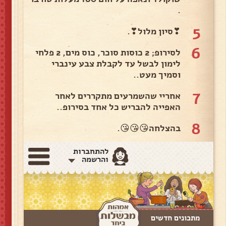
.
5
❣סיון מלול❣.
6
לסירופ; 2 כוסות סוכר, כוס מים, 2 פלחי
לימון לבשל עד לקבלת צבע עינברי
וסמיך מעט..
7
אחריי שהשמרעים מתקררים לאחר
האפייה להבריש כל אחד בסירופ..
8
בהצלחה😘😘😘.
להתחברות
והרשמה
מתכונים חדשים