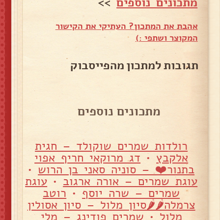
מתכונים נוספים
>>
אהבת את המתכון? העתיקי את הקישור
המקוצר ושתפי :)
תגובות למתכון מהפייסבוק
מתכונים נוספים
רולדות שמרים שוקולד – חגית
אלקבץ
•
דג מרוקאי חריף אפוי
בתנור❤ – סוניה סאני בן הרוש
•
עוגת שמרים – אורה ארגוב
•
עוגת
שמרים – שרה יוסף
•
רוטב
צרמלה🌶🌶סיון מלול – סיון אסולין
מלול
•
שמרים פודינג – מלי