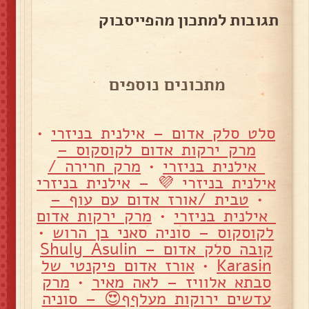
תגובות למתכון מהפייסבוק
מתכונים נוספים
סלט סלק אדום – אילנית בניזרי
•
מרק ירקות אדום לקוסקוס –
אילנית בניזרי
•
מרק חרירה /
אילנית בניזרי 💜 – אילנית בניזרי
•
טבית /אורז אדום עם עוף –
אילנית בניזרי
•
מרק ירקות אדום
לקוסקוס – סוניה סאני בן הרוש
•
קובה סלק אדום – Shuly Asulin
Karasin
•
אורז אדום פיקנטי של
סבתא אלוויז – לאה מאיר
•
מרק
עדשים ירוקות מעלףף😍 – סוניה