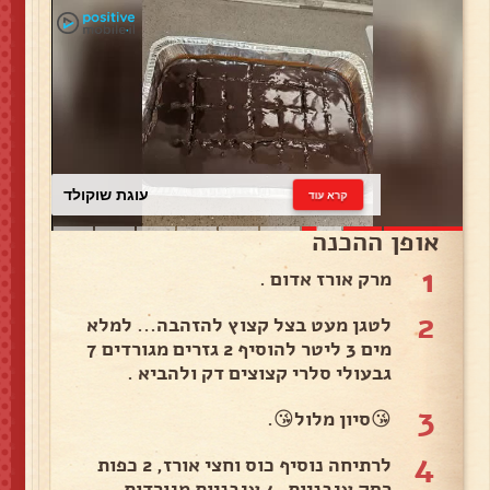
עוגת שוקולד
קרא עוד
אופן ההכנה
1
מרק אורז אדום .
2
לטגן מעט בצל קצוץ להזהבה... למלא
מים 3 ליטר להוסיף 2 גזרים מגורדים 7
גבעולי סלרי קצוצים דק ולהביא .
3
😘סיון מלול😘.
4
לרתיחה נוסיף כוס וחצי אורז, 2 כפות
רסק עגבניות, 4 עגבניות מגורדות