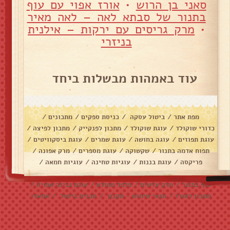
סאני בן הרוש
•
אורז אפוי עם עוף
בתנור של סבתא לאה – לאה מאיר
•
מרק גריסים עם ירקות – אילנית
בניזרי
עוד באמהות מבשלות ביחד
מפת אתר
/
ביטול עסקה
/
כניסת ספקים
/
מתכונים
/
כדורי שוקולד
/
עוגת שוקולד
/
מתכון לפנקייק
/
מתכון לפיצה
/
עוגת תפוזים
/
עוגה בחושה
/
עוגת שמרים
/
עוגת ביסקוויטים
/
תפוח אדמה בתנור
/
שקשוקה
/
עוגת מספרים
/
מרק אפונה
/
פריקסה
/
עוגת בננות
/
עוגיות טחינה
/
עוגיות חמאה
/
עוגיות שוקולד צ׳יפס
/
אלפחורס
/
בראוניז
/
דג מרוקאי
/
עוף בתנור
/
מרק עדשים
/
פלפל ממולא
/
עוגת גבינה אפויה
/
מתכון לאורז
/
תנאי שימוש - תקנון
/
תכנית בישול
/
אסאדו