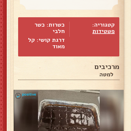
קטגוריה:
כשרות: כשר
פשטידות
חלבי
דרגת קושי: קל
מאוד
מרכיבים
למטה