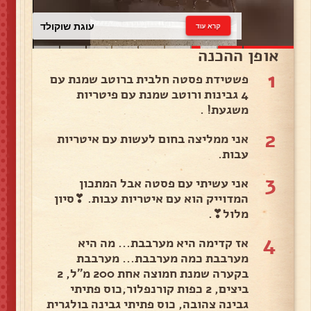
עוגת שוקולד
קרא עוד
אופן ההכנה
1
פשטידת פסטה חלבית ברוטב שמנת עם
4 גבינות ורוטב שמנת עם פיטריות
משגעת! .
2
אני ממליצה בחום לעשות עם איטריות
עבות.
3
אני עשיתי עם פסטה אבל המתכון
המדוייק הוא עם איטריות עבות. ❣סיון
מלול❣.
4
אז קדימה היא מערבבת... מה היא
מערבבת כמה מערבבת... מערבבת
בקערה שמנת חמוצה אחת 200 מ"ל, 2
ביצים, 2 כפות קורנפלור,כוס פתיתי
גבינה צהובה, כוס פתיתי גבינה בולגרית