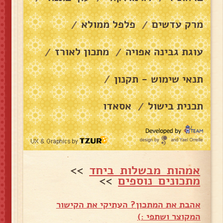
מרק עדשים
פלפל ממולא
/
/
עוגת גבינה אפויה
מתכון לאורז
/
/
תנאי שימוש - תקנון
/
תכנית בישול
אסאדו
/
אמהות מבשלות ביחד
>>
מתכונים נוספים
>>
אהבת את המתכון? העתיקי את הקישור
המקוצר ושתפי :)