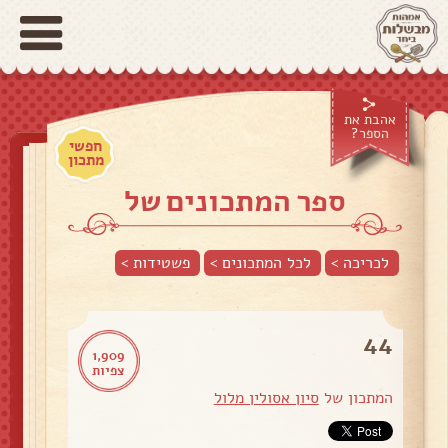
אהבת את
הספר?
חפשי
מתכון
ספר המתכונים של
לכריכה >
לכל המתכונים >
פשטידות
>
44
1,909
צפיות
המתכון של
סיון אסולין מלול