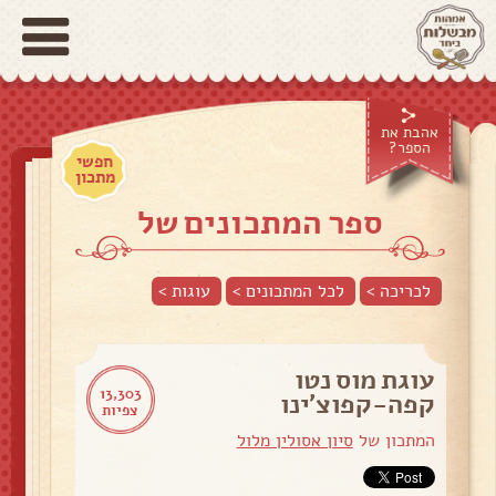
אהבת את
הספר?
חפשי
מתכון
ספר המתכונים של
לכריכה >
לכל המתכונים >
עוגות
>
עוגת מוס נטו
13,303
קפה-קפוצ'ינו
צפיות
המתכון של
סיון אסולין מלול