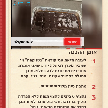
עוגת שוקולד
קרא עוד
אופן ההכנה
1
לעוגה הזאת אני קוראת "נטו קפה" מי
שמכיר מעדן דניאלה יודע שאני אומרת
אוורירית מתכוונת לזה במלוא מובן
המילה בקיצור #עוגת_מוס_נטו_קפה.
2
מתכון סיון מלול💋💋💋💋.
3
נקציף 6 ביצים לקצף תפוח ללא הפרדה
נוסיף בהדרגה חצי כוס סוכר לאחר מכן
בסדר את החומרים הבאים: 1 חב'