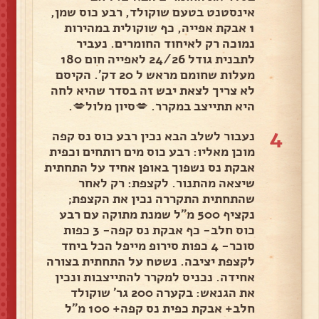
אינסטנט בטעם שוקולד, רבע כוס שמן,
1 אבקת אפייה, כף שוקולית במהירות
נמוכה רק לאיחוד החומרים. נעביר
לתבנית גודל 24/26 לאפייה חום 180
מעלות שחומם מראש ל 20 דק'. הקיסם
לא צריך לצאת יבש זה בסדר שהיא לחה
היא תתייצב במקרר. 💋סיון מלול💋.
4
נעבור לשלב הבא נכין רבע כוס נס קפה
מוכן מאליו: רבע כוס מים רותחים וכפית
אבקת נס נשפוך באופן אחיד על התחתית
שיצאה מהתנור. לקצפת: רק לאחר
שהתחתית התקררה נכין את הקצפת;
נקציף 500 מ"ל שמנת מתוקה עם רבע
כוס חלב- כף אבקת נס קפה- 3 כפות
סוכר- 4 כפות סירופ מייפל הכל ביחד
לקצפת יציבה. נשטח על התחתית בצורה
אחידה. נכניס למקרר להתייצבות ונכין
את הגנאש: בקערה 200 גר' שוקולד
חלב+ אבקת כפית נס קפה+ 100 מ"ל