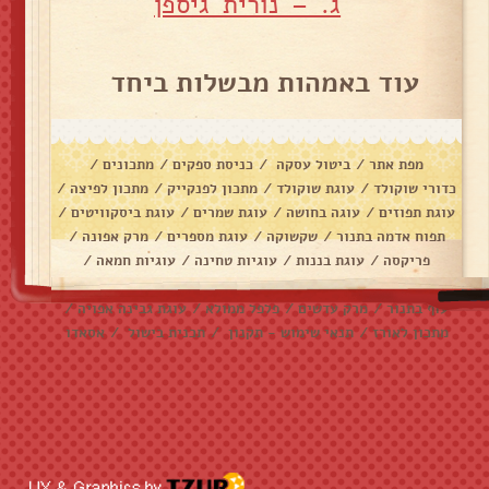
ג. – נורית גיספן
עוד באמהות מבשלות ביחד
מפת אתר
/
ביטול עסקה
/
כניסת ספקים
/
מתכונים
/
כדורי שוקולד
/
עוגת שוקולד
/
מתכון לפנקייק
/
מתכון לפיצה
/
עוגת תפוזים
/
עוגה בחושה
/
עוגת שמרים
/
עוגת ביסקוויטים
/
תפוח אדמה בתנור
/
שקשוקה
/
עוגת מספרים
/
מרק אפונה
/
פריקסה
/
עוגת בננות
/
עוגיות טחינה
/
עוגיות חמאה
/
עוגיות שוקולד צ׳יפס
/
אלפחורס
/
בראוניז
/
דג מרוקאי
/
עוף בתנור
/
מרק עדשים
/
פלפל ממולא
/
עוגת גבינה אפויה
/
מתכון לאורז
/
תנאי שימוש - תקנון
/
תכנית בישול
/
אסאדו