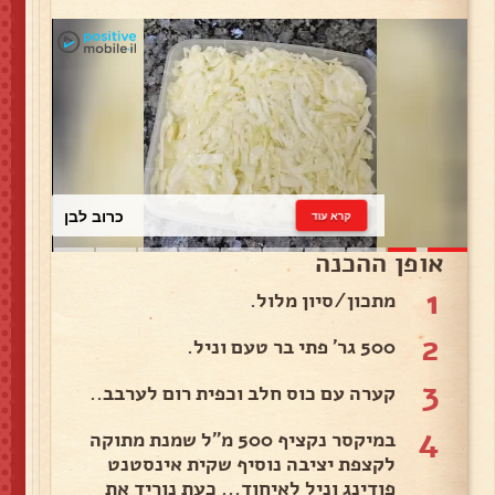
כרוב לבן
קרא עוד
אופן ההכנה
1
מתכון/סיון מלול.
2
500 גר' פתי בר טעם וניל.
3
קערה עם כוס חלב וכפית רום לערבב..
4
במיקסר נקציף 500 מ"ל שמנת מתוקה
לקצפת יציבה נוסיף שקית אינסטנט
פודינג וניל לאיחוד... כעת נוריד את