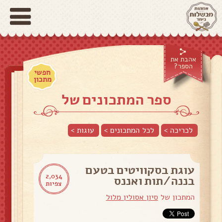
אהבת את
הספר?
חפשי
מתכון
ספר המתכונים של
לכריכה >
לכל המתכונים >
עוגות
>
עוגת בסקוויטים בטעם
2,034
בננה/תות ואננס
צפיות
המתכון של
סיון אסולין מלול