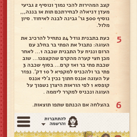
קצב המהירות להכי נמוך ונוסיף 2 גביעי
מעדן דניאלה לבחירתכם תות או בננה,,,
נוסיף 500 גר' גבינה לבנה לאיחוד. סיון
מלול.
5
כעת בתבנית גודל 24 נתחיל להרכיב את
העוגה: נתבול את הפתי בר בחלב עם
הרום ונניח על התבנית שכבה 1... לאחר
מכן חצי קערה מהקרם שהקצפנו... שוב
שכבת פתי בר ואז קרם... בסוף שכבה 3
פתי בר ולהכניס למקפיא ל 10 דק'. נפזר
על העוגה אננס חתוך נכין ג'לי אננס
קופסא 1 לפי הוראות היצרן נשפוך על
העוגה ונכניס למקרר ליממה .
6
בהצלחה אם הכנתם שתפו תוצאות.
להתחברות
והרשמה