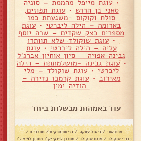
•
עוגת מייפל מהממת – סוניה
סאני בן הרוש
•
עוגת תפוזים,
סולת וקוקוס -משגעתת כמו
בארומה – הילה ליברטי
•
עוגת
מספרים בצק שקדים – שרה יוסף
•
עוגת שוקולד שלא תוותרו
עליה – הילה ליברטי
•
עוגת
גבינה אפויה – סיון אוחיון אברג׳ל
•
עוגת גבינה -מושלמתתת – הילה
ליברטי
•
עוגת שוקולד – מלי
מאירוב
•
עוגת קרמבו נדירה –
הודיה ימין
עוד באמהות מבשלות ביחד
מפת אתר
/
ביטול עסקה
/
כניסת ספקים
/
מתכונים
/
כדורי שוקולד
/
עוגת שוקולד
/
מתכון לפנקייק
/
מתכון לפיצה
/