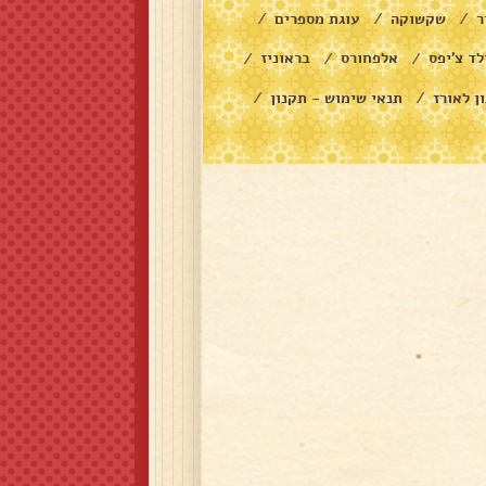
ר
שקשוקה
עוגת מספרים
/
/
/
לד צ׳יפס
אלפחורס
בראוניז
/
/
/
ן לאורז
תנאי שימוש - תקנון
/
/