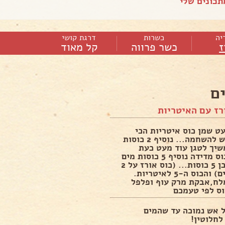
כונים שלי
יה
כשרות
דרגת קושי
ז
כשר פרווה
קל מאוד
ם
רז עם האיטריות
ט שמן כוס איטריות הכי
דקות שיש להשחמה... נוסיף 2 כוסות
שיך לטגן עוד מעט כעת
באותה כוס מדידה נוסיף 5 כוסות מים
רותחים כן 5 כוסות... (כוס אורז על 2
כוסות מים) והכוס ה-5 לאיטריות.
לח,אבקת מרק עוף ופלפל
וס לפי טעמכם
ל אש נמוכה עד שהמים
לחלוטין!