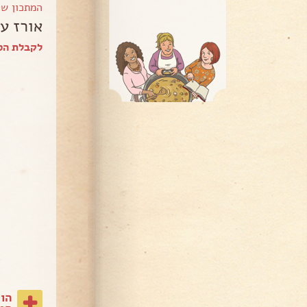
המתכון ש
אורז ע
לקבלת הספ
הו