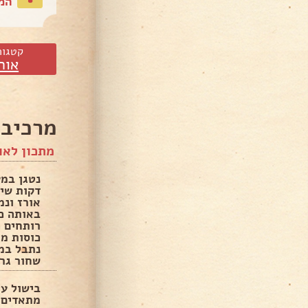
המת
קטגור
אור
מרכיבי
מתכון לאו
נטגן במע
אורז ונמ
נתבל במ
שחור גר
בישול ע
מתאדים 