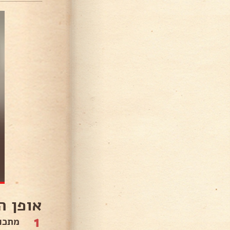
אופן ה
1
מתכו