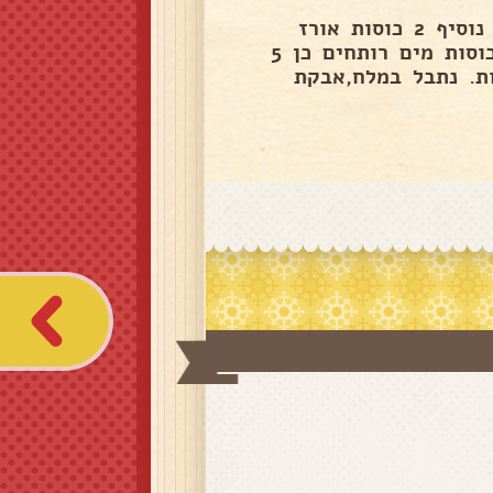
נטגן במעט שמן כוס איטריות הכי דקות שיש להשחמה... נוסיף 2 כוסות אורז
ונמשיך לטגן עוד מעט כעת באותה כוס מדידה נוסיף 5 כוסות מים רותחים כן 5
ל 2 כוסות מים) והכוס ה-5 לאיטריות. נתבל במלח,אבקת