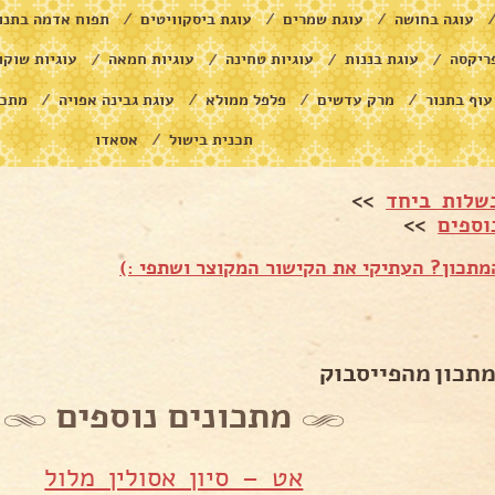
עוגה בחושה
עוגת שמרים
עוגת ביסקוויטים
תפוח אדמה בתנו
/
/
/
ריקסה
עוגת בננות
עוגיות טחינה
עוגיות חמאה
עוגיות שוקו
/
/
/
/
עוף בתנור
מרק עדשים
פלפל ממולא
עוגת גבינה אפויה
מתכו
/
/
/
/
תכנית בישול
אסאדו
/
שלות ביחד
>>
וספים
>>
תכון? העתיקי את הקישור המקוצר ושתפי :)
מתכון מהפייסבוק
מתכונים נוספים
אט – סיון אסולין מלול