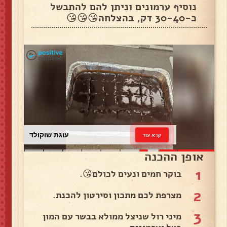
נוסיף ערמונים וניתן להם להתבשל
כ-30-40 דק, בהצלחה😘😘😘
עוגת שוקולד
קרא עוד
אופן ההכנה
1
בוקר חמים ונעים לכולם😘.
2
מצרפת לכם מתכון וסירטון להכנת.
3
מיני רול שניצל ממולא בבשר עם המון