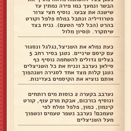
הבשר ונמעך כמו פירה נמתין עד
שישנה את צבעו. נוסיף חצי צרור
פטרוזיליה ונתבל במלח פלפל וקורט
בהרט (הכל לפי הטעם). נניח בצד
שיתקרר. @סיון מלול
כעת נמלא את השניצל,נגלגל ונסגור
עם קיסם שיניים. נטגן בסיר רחב 5
בצלים גדולים להשחמה נוסיף כף
סילאן נערבב ונניח את כל השניצלים
נטגן קלות מצד אחד לסגירה ושנהפוך
אותם נוציא את הקיסמים בעדינות.
נערבב בקערה 2 כוסות מים רותחים
ונוסיף כורכום, אבקת מרק עוף, קורט
קינמון, כמון, פלפל ומלח לפי
טעמכם! נערבב נשפר טעמים ונשפוך
מעל השניצלים