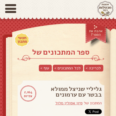
אהבת את
הספר?
חפשי
מתכון
ספר המתכונים של
לכריכה >
לכל המתכונים >
עוף
>
גליליי שניצל ממולא
2,164
בבשר עם ערמונים
צפיות
המתכון של
סיון אסולין מלול