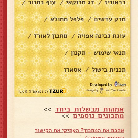
בראוניז
דג מרוקאי
עוף בתנור
/
/
/
מרק עדשים
פלפל ממולא
/
/
עוגת גבינה אפויה
מתכון לאורז
/
/
תנאי שימוש - תקנון
/
תכנית בישול
אסאדו
/
אמהות מבשלות ביחד
>>
מתכונים נוספים
>>
אהבת את המתכון? העתיקי את הקישור
המקוצר ושתפי :)