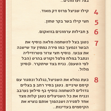
בצל וערמונים..
4
קילו שניצל פרוס דק מאוד.
5
חצי קילו בשר בקר טחון.
6
3 חבילות ערמונים בוואקום.
7
נטגן בצל להשחמה מלאה נוסיף את
הבשר ונמעך כמו פירה נמתין עד שישנה
את צבעו. נוסיף חצי צרור פטרוזיליה
ונתבל במלח פלפל וקורט בהרט (הכל
לפי הטעם). נניח בצד שיתקרר. @סיון
מלול.
8
כעת נמלא את השניצל,נגלגל ונסגור עם
קיסם שיניים. נטגן בסיר רחב 5 בצלים
גדולים להשחמה נוסיף כף סילאן נערבב
ונניח את כל השניצלים נטגן קלות מצד
אחד לסגירה ושנהפוך אותם נוציא את
הקיסמים בעדינות..