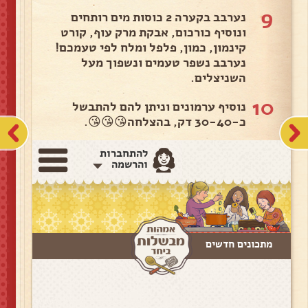
9
נערבב בקערה 2 כוסות מים רותחים
ונוסיף כורכום, אבקת מרק עוף, קורט
קינמון, כמון, פלפל ומלח לפי טעמכם!
נערבב נשפר טעמים ונשפוך מעל
השניצלים.
10
נוסיף ערמונים וניתן להם להתבשל
כ-30-40 דק, בהצלחה😘😘😘.
להתחברות
והרשמה
מתכונים חדשים