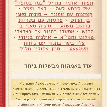
תפוחי אדמה בגריל "כמו בסופר"
של סבתא לאה – לאה מאיר
•
קציצות עם אפונה – סוניה סאני
בן הרוש
•
פרגיות עם פטריות
ברוטב משגע – סוניה סאני בן
הרוש
•
אסאדו בתנור עם בצלצלי
שאלוט ותפו"א – אילנית בניזרי
•
צלי בשר בתנור עם ניחוח
משגעעע – סיון אסולין מלול
עוד באמהות מבשלות ביחד
מפת אתר
/
ביטול עסקה
/
כניסת ספקים
/
מתכונים
/
כדורי שוקולד
/
עוגת שוקולד
/
מתכון לפנקייק
/
מתכון לפיצה
/
עוגת תפוזים
/
עוגה בחושה
/
עוגת שמרים
/
עוגת ביסקוויטים
/
תפוח אדמה בתנור
/
שקשוקה
/
עוגת מספרים
/
מרק אפונה
/
פריקסה
/
עוגת בננות
/
עוגיות טחינה
/
עוגיות חמאה
/